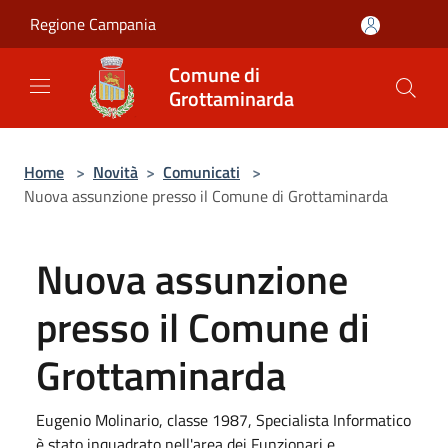
Salta al contenuto principale
Regione Campania
Comune di
Grottaminarda
Home
>
Novità
>
Comunicati
>
Nuova assunzione presso il Comune di Grottaminarda
Nuova assunzione
presso il Comune di
Grottaminarda
Eugenio Molinario, classe 1987, Specialista Informatico
è stato inquadrato nell'area dei Funzionari e