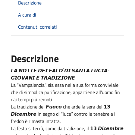
Descrizione
A cura di
Contenuti correlati
Descrizione
𝙇𝘼 𝙉𝙊𝙏𝙏𝙀 𝘿𝙀𝙄 𝙁𝘼𝙇𝙊́ 𝘿𝙄 𝙎𝘼𝙉𝙏𝘼 𝙇𝙐𝘾𝙄𝘼:
𝙂𝙄𝙊𝙑𝘼𝙉𝙄 𝙀 𝙏𝙍𝘼𝘿𝙄𝙕𝙄𝙊𝙉𝙀
La “Vampalenzia”, sia essa nella sua forma conviviale
che di simbolica purificazione, appartiene all’uomo fin
dai tempi più remoti.
La tradizione del 𝙁𝙪𝙤𝙘𝙤 che arde la sera del 𝟭𝟯
𝘿𝙞𝙘𝙚𝙢𝙗𝙧𝙚 in segno di “luce” contro le tenebre e il
freddo è rimasta intatta.
La festa si terrà, come da tradizione, il 𝟭𝟯 𝘿𝙞𝙘𝙚𝙢𝙗𝙧𝙚