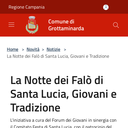
Salta al contenuto principale
Regione Campania
Comune di
Grottaminarda
Home
>
Novità
>
Notizie
>
La Notte dei Falò di Santa Lucia, Giovani e Tradizione
La Notte dei Falò di
Santa Lucia, Giovani e
Tradizione
L'iniziativa a cura del Forum dei Giovani in sinergia con
il Comitato Festa di Santa Lucia, con il patrocinio del