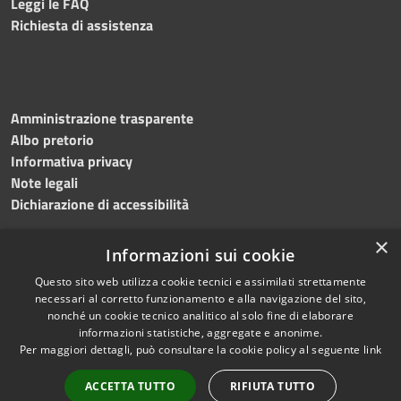
Leggi le FAQ
Richiesta di assistenza
Amministrazione trasparente
Albo pretorio
Informativa privacy
Note legali
Dichiarazione di accessibilità
×
Informazioni sui cookie
Questo sito web utilizza cookie tecnici e assimilati strettamente
RSS
Copyright © 2024 •
necessari al corretto funzionamento e alla navigazione del sito,
Accessibilità
Comune di
Grottaminarda
nonché un cookie tecnico analitico al solo fine di elaborare
Privacy
• Powered by
Municipium
informazioni statistiche, aggregate e anonime.
Per maggiori dettagli, può consultare la cookie policy al seguente
link
Cookie
•
Redazione
Mappa del sito
ACCETTA TUTTO
RIFIUTA TUTTO
Numeri utili