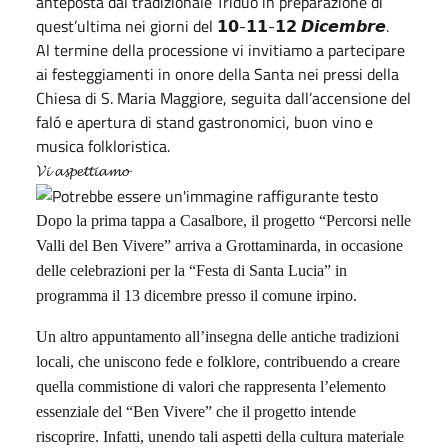
anteposta dal tradizionale Triduo in preparazione di
quest’ultima nei giorni del 𝟭𝟬-𝟭𝟭-𝟭𝟮 𝘿𝙞𝙘𝙚𝙢𝙗𝙧𝙚.
Al termine della processione vi invitiamo a partecipare
ai festeggiamenti in onore della Santa nei pressi della
Chiesa di S. Maria Maggiore, seguita dall’accensione del
faló e apertura di stand gastronomici, buon vino e
musica folkloristica.
𝓥𝓲 𝓪𝓼𝓹𝓮𝓽𝓽𝓲𝓪𝓶𝓸
Dopo la prima tappa a Casalbore, il progetto “Percorsi nelle
Valli del Ben Vivere” arriva a Grottaminarda, in occasione
delle celebrazioni per la “Festa di Santa Lucia” in
programma il 13 dicembre presso il comune irpino.
Un altro appuntamento all’insegna delle antiche tradizioni
locali, che uniscono fede e folklore, contribuendo a creare
quella commistione di valori che rappresenta l’elemento
essenziale del “Ben Vivere” che il progetto intende
riscoprire. Infatti, unendo tali aspetti della cultura materiale