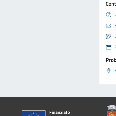
Cont
Prob