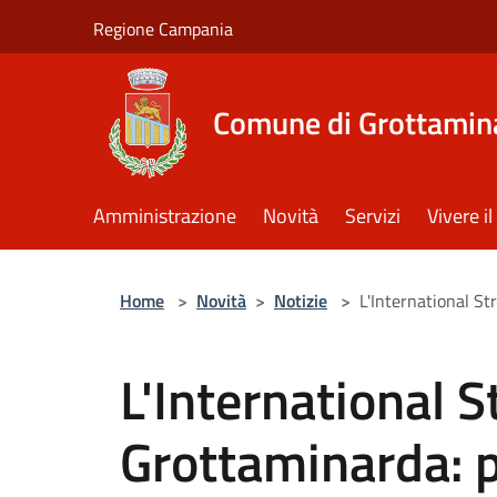
Salta al contenuto principale
Regione Campania
Comune di Grottamin
Amministrazione
Novità
Servizi
Vivere 
Home
>
Novità
>
Notizie
>
L'International St
L'International S
Grottaminarda: pr