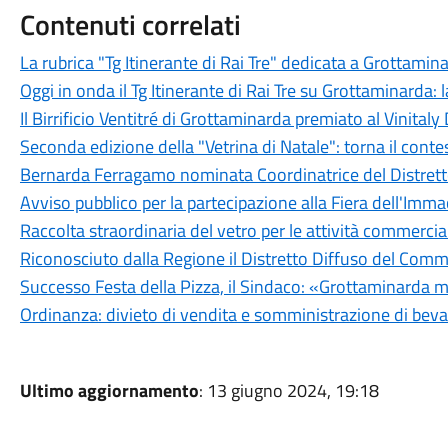
Contenuti correlati
La rubrica "Tg Itinerante di Rai Tre" dedicata a Grottamin
Oggi in onda il Tg Itinerante di Rai Tre su Grottaminarda:
Il Birrificio Ventitré di Grottaminarda premiato al Vinita
Seconda edizione della "Vetrina di Natale": torna il contes
Bernarda Ferragamo nominata Coordinatrice del Distretto
Avviso pubblico per la partecipazione alla Fiera dell'Imma
Raccolta straordinaria del vetro per le attività commercial
Riconosciuto dalla Regione il Distretto Diffuso del Comme
Successo Festa della Pizza, il Sindaco: «Grottaminarda mo
Ordinanza: divieto di vendita e somministrazione di bevan
Ultimo aggiornamento
: 13 giugno 2024, 19:18