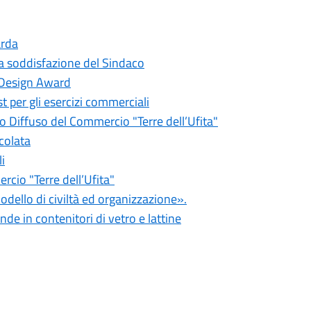
arda
 la soddisfazione del Sindaco
ly Design Award
t per gli esercizi commerciali
 Diffuso del Commercio "Terre dell’Ufita"
colata
i
rcio "Terre dell’Ufita"
dello di civiltà ed organizzazione».
de in contenitori di vetro e lattine