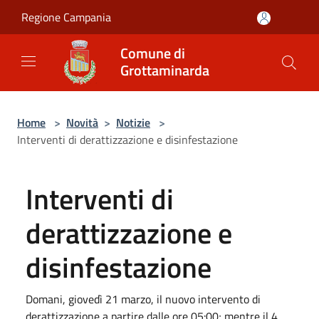
Salta al contenuto principale
Regione Campania
Comune di
Grottaminarda
Home
>
Novità
>
Notizie
>
Interventi di derattizzazione e disinfestazione
Interventi di
derattizzazione e
disinfestazione
Domani, giovedì 21 marzo, il nuovo intervento di
derattizzazione a partire dalle ore 05:00; mentre il 4