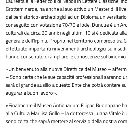
Laureata alla Federico II di Napoli in Lettere Classiche, i
Grottaminarda, ha anche al suo attivo un Master di II live
dei beni storico-archeologici ed un Diploma universitario
conseguito con votazione 70/70 e lode. Dunque è un’Arche
culturali da circa 20 anni; negli ultimi 10 si è dedicata all
generale dell'Irpinia. Proprio nel territorio compreso tra 
effettuato importanti rinvenimenti archeologici su insedi
hanno consentito di ampliare le conoscenze sul binomio 
«Un benvenuto alla nuova Direttrice del Museo – afferma 
– Sono certa che le sue capacità professionali saranno u
sarà di grande ausilio a questo Ente che potrà contare su
augurarle buon lavoro».
«Finalmente il Museo Antiquarium Filippo Buonopane ha 
alla Cultura Marilisa Grillo – la dottoressa Luana Vitale è
sono certa che saprà mettere al servizio della nostra com