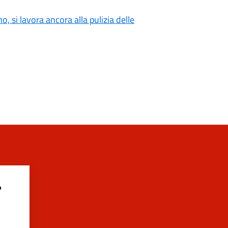
o, si lavora ancora alla pulizia delle
?