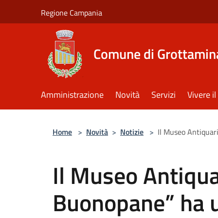
Salta al contenuto principale
Regione Campania
Comune di Grottamin
Amministrazione
Novità
Servizi
Vivere 
Home
>
Novità
>
Notizie
>
Il Museo Antiquar
Il Museo Antiqua
Buonopane” ha un