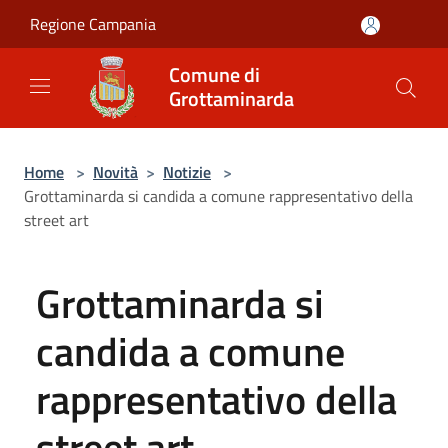
Salta al contenuto principale
Regione Campania
Comune di
Grottaminarda
Home
>
Novità
>
Notizie
>
Grottaminarda si candida a comune rappresentativo della
street art
Grottaminarda si
candida a comune
rappresentativo della
street art