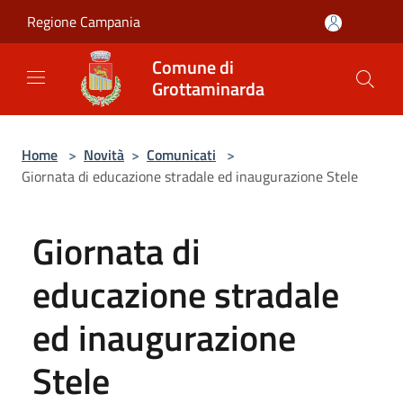
Salta al contenuto principale
Regione Campania
Comune di
Grottaminarda
Home
>
Novità
>
Comunicati
>
Giornata di educazione stradale ed inaugurazione Stele
Giornata di
educazione stradale
ed inaugurazione
Stele