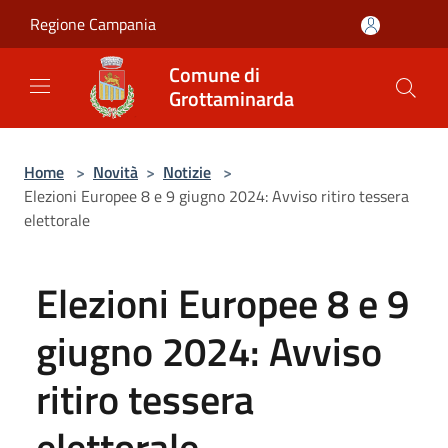
Salta al contenuto principale
Regione Campania
Comune di
Grottaminarda
Home
>
Novità
>
Notizie
>
Elezioni Europee 8 e 9 giugno 2024: Avviso ritiro tessera
elettorale
Elezioni Europee 8 e 9
giugno 2024: Avviso
ritiro tessera
elettorale