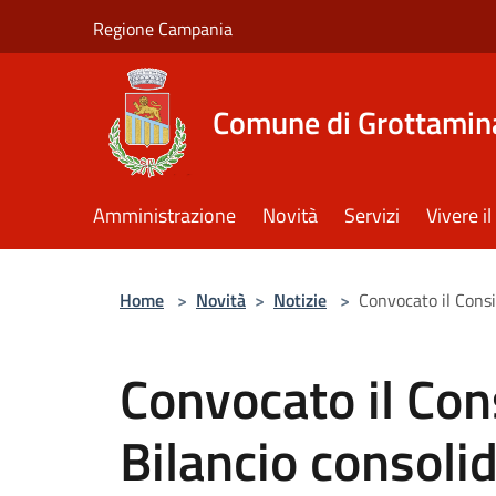
Salta al contenuto principale
Regione Campania
Comune di Grottamin
Amministrazione
Novità
Servizi
Vivere 
Home
>
Novità
>
Notizie
>
Convocato il Consig
Convocato il Con
Bilancio consolid