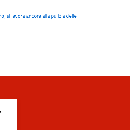
o, si lavora ancora alla pulizia delle
?