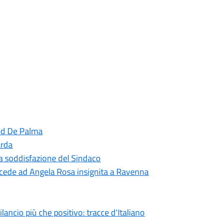
red De Palma
arda
 la soddisfazione del Sindaco
cede ad Angela Rosa insignita a Ravenna
ncio più che positivo: tracce d'Italiano