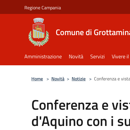
Salta al contenuto principale
Regione Campania
Comune di Grottamin
Amministrazione
Novità
Servizi
Vivere 
Home
>
Novità
>
Notizie
>
Conferenza e vista
Conferenza e vist
d'Aquino con i su