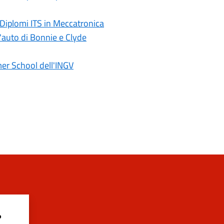
 Diplomi ITS in Meccatronica
l'auto di Bonnie e Clyde
er School dell'INGV
?