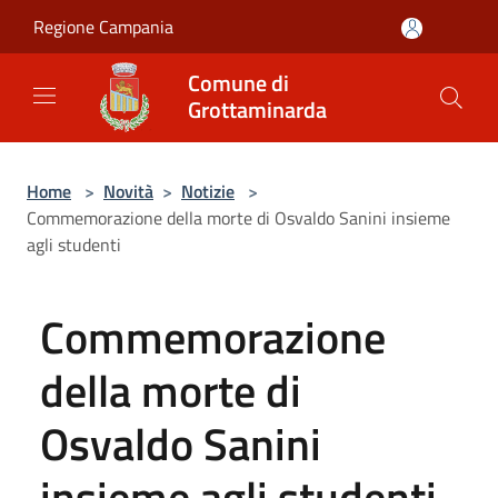
Salta al contenuto principale
Regione Campania
Comune di
Grottaminarda
Home
>
Novità
>
Notizie
>
Commemorazione della morte di Osvaldo Sanini insieme
agli studenti
Commemorazione
della morte di
Osvaldo Sanini
insieme agli studenti