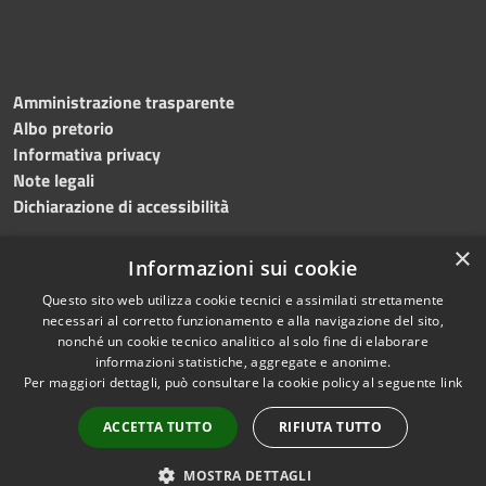
Amministrazione trasparente
Albo pretorio
Informativa privacy
Note legali
Dichiarazione di accessibilità
×
Informazioni sui cookie
Questo sito web utilizza cookie tecnici e assimilati strettamente
RSS
Copyright © 2024 •
necessari al corretto funzionamento e alla navigazione del sito,
Accessibilità
Comune di
Grottaminarda
nonché un cookie tecnico analitico al solo fine di elaborare
Privacy
• Powered by
Municipium
informazioni statistiche, aggregate e anonime.
Per maggiori dettagli, può consultare la cookie policy al seguente
link
Cookie
•
Redazione
Mappa del sito
ACCETTA TUTTO
RIFIUTA TUTTO
Numeri utili
PEC
MOSTRA DETTAGLI