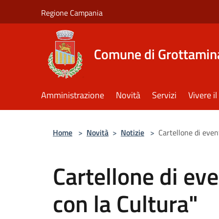
Salta al contenuto principale
Regione Campania
Comune di Grottamin
Amministrazione
Novità
Servizi
Vivere 
Home
>
Novità
>
Notizie
>
Cartellone di even
Cartellone di ev
con la Cultura"