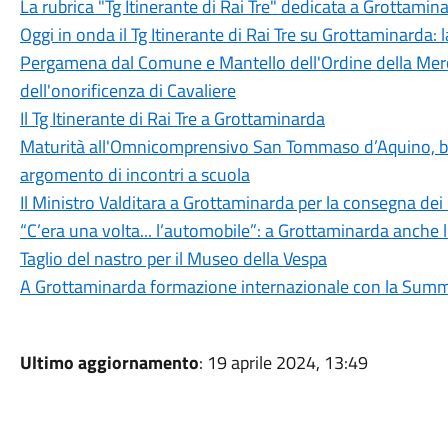
La rubrica "Tg Itinerante di Rai Tre" dedicata a Grottamin
Oggi in onda il Tg Itinerante di Rai Tre su Grottaminarda:
Pergamena dal Comune e Mantello dell'Ordine della Mer
dell'onorificenza di Cavaliere
Il Tg Itinerante di Rai Tre a Grottaminarda
Maturità all'Omnicomprensivo San Tommaso d’Aquino, bila
argomento di incontri a scuola
Il Ministro Valditara a Grottaminarda per la consegna dei
“C’era una volta... l’automobile”: a Grottaminarda anche 
Taglio del nastro per il Museo della Vespa
A Grottaminarda formazione internazionale con la Summ
Ultimo aggiornamento
: 19 aprile 2024, 13:49