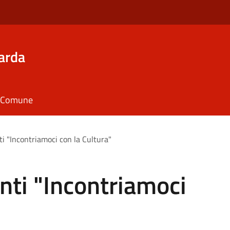
arda
il Comune
ti "Incontriamoci con la Cultura"
enti "Incontriamoci