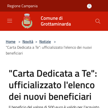
Salta al contenuto principale
Regione Campania
Comune di
Grottaminarda
Home
>
Novità
>
Notizie
>
"Carta Dedicata a Te": ufficializzato l'elenco dei nuovi
beneficiari
"Carta Dedicata a Te":
ufficializzato l'elenco
dei nuovi beneficiari
Il beneficio del valore di 500 euro è valido per l’acquisto