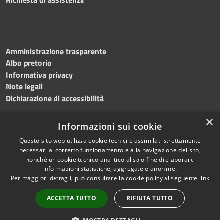
Amministrazione trasparente
Albo pretorio
Informativa privacy
Note legali
Dichiarazione di accessibilità
×
Informazioni sui cookie
Questo sito web utilizza cookie tecnici e assimilati strettamente
RSS
Copyright © 2024 •
necessari al corretto funzionamento e alla navigazione del sito,
Accessibilità
Comune di
Grottaminarda
nonché un cookie tecnico analitico al solo fine di elaborare
Privacy
• Powered by
Municipium
informazioni statistiche, aggregate e anonime.
Per maggiori dettagli, può consultare la cookie policy al seguente
link
Cookie
•
Redazione
Mappa del sito
ACCETTA TUTTO
RIFIUTA TUTTO
Numeri utili
PEC