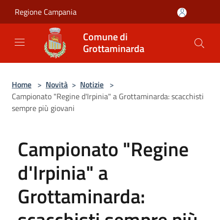
Salta al contenuto principale
Regione Campania
Comune di
Grottaminarda
Home
>
Novità
>
Notizie
>
Campionato "Regine d'Irpinia" a Grottaminarda: scacchisti
sempre più giovani
Campionato "Regine
d'Irpinia" a
Grottaminarda:
scacchisti sempre più