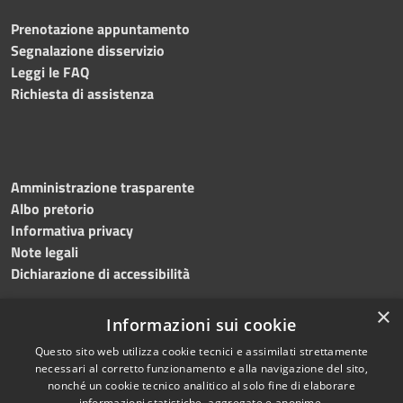
Prenotazione appuntamento
Segnalazione disservizio
Leggi le FAQ
Richiesta di assistenza
Amministrazione trasparente
Albo pretorio
Informativa privacy
Note legali
Dichiarazione di accessibilità
×
Informazioni sui cookie
Questo sito web utilizza cookie tecnici e assimilati strettamente
RSS
Copyright © 2024 •
necessari al corretto funzionamento e alla navigazione del sito,
Accessibilità
Comune di
Grottaminarda
nonché un cookie tecnico analitico al solo fine di elaborare
Privacy
• Powered by
Municipium
informazioni statistiche, aggregate e anonime.