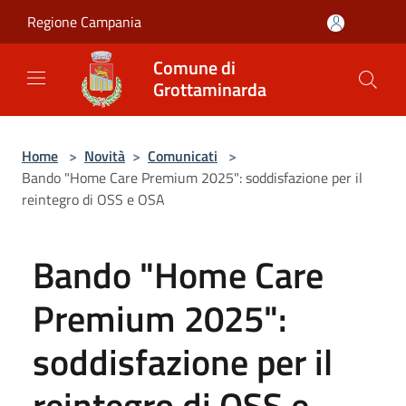
Salta al contenuto principale
Regione Campania
Comune di
Grottaminarda
Home
>
Novità
>
Comunicati
>
Bando "Home Care Premium 2025": soddisfazione per il
reintegro di OSS e OSA
Bando "Home Care
Premium 2025":
soddisfazione per il
reintegro di OSS e