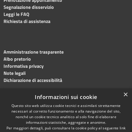
Segnalazione disservizio
Leggi le FAQ
Richiesta di assistenza
Amministrazione trasparente
Albo pretorio
Informativa privacy
Note legali
Dichiarazione di accessibilità
×
Informazioni sui cookie
Questo sito web utilizza cookie tecnici e assimilati strettamente
RSS
Copyright © 2024 •
necessari al corretto funzionamento e alla navigazione del sito,
Accessibilità
Comune di
Grottaminarda
nonché un cookie tecnico analitico al solo fine di elaborare
Privacy
• Powered by
Municipium
informazioni statistiche, aggregate e anonime.
Per maggiori dettagli, può consultare la cookie policy al seguente
link
Cookie
•
Redazione