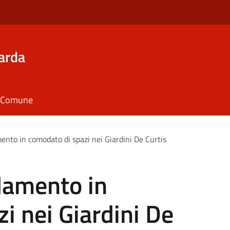
arda
il Comune
mento in comodato di spazi nei Giardini De Curtis
idamento in
i nei Giardini De