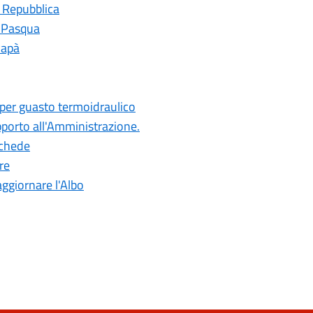
a Repubblica
i Pasqua
Papà
 per guasto termoidraulico
pporto all'Amministrazione.
 schede
re
aggiornare l'Albo