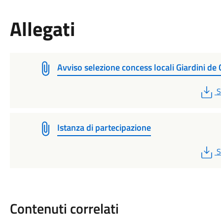
Allegati
Avviso selezione concess locali Giardini de 
P
S
Istanza di partecipazione
P
S
Contenuti correlati