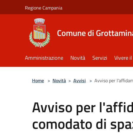
Salta al contenuto principale
Regione Campania
Comune di Grottamin
Amministrazione
Novità
Servizi
Vivere 
Home
>
Novità
>
Avvisi
>
Avviso per l'affida
Avviso per l'aff
comodato di spaz