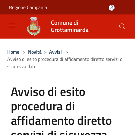
Salta al contenuto principale
Regione Campania
Comune di
Grottaminarda
Home
>
Novità
>
Avvisi
>
Avviso di esito procedura di affidamento diretto servizi di
sicurezza dati
Avviso di esito
procedura di
affidamento diretto
servizi di sicurezza