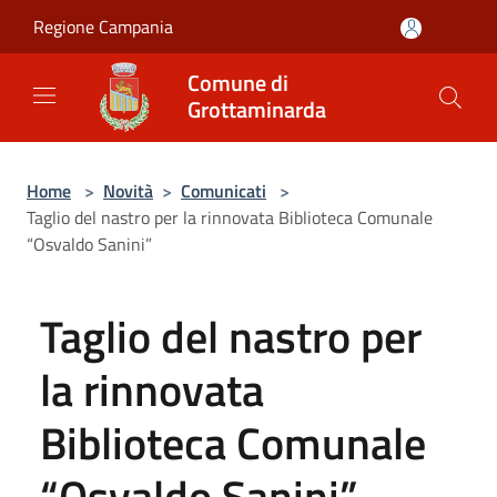
Salta al contenuto principale
Regione Campania
Comune di
Grottaminarda
Home
>
Novità
>
Comunicati
>
Taglio del nastro per la rinnovata Biblioteca Comunale
“Osvaldo Sanini”
Taglio del nastro per
la rinnovata
Biblioteca Comunale
“Osvaldo Sanini”