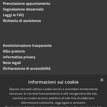
Prenotazione appuntamento
Segnalazione disservizio
Leggi le FAQ
Richiesta di assistenza
Amministrazione trasparente
Albo pretorio
Informativa privacy
Note legali
Dichiarazione di accessibilità
×
Informazioni sui cookie
Questo sito web utilizza cookie tecnici e assimilati strettamente
RSS
Copyright © 2024 •
necessari al corretto funzionamento e alla navigazione del sito,
Accessibilità
Comune di
Grottaminarda
nonché un cookie tecnico analitico al solo fine di elaborare
Privacy
• Powered by
Municipium
informazioni statistiche, aggregate e anonime.