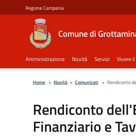
Salta al contenuto principale
Regione Campania
Comune di Grottamin
Amministrazione
Novità
Servizi
Vivere 
Home
>
Novità
>
Comunicati
>
Rendiconto del
Rendiconto dell'
Finanziario e Ta