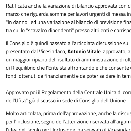
Ratificata anche la variazione di bilancio approvata con 
marzo che riguarda somme per lavori urgenti di messa in s
"in danno" ed una variazione al bilancio di previsione fi
tra cui lo "scavalco dipendenti" presso altri enti e corrispe
Il Consiglio è quindi passato all'articolata discussione su
presentato dal Vicesindaco,
Antonio Vitale
, approvato, a
un maggior ripiano del risultato di amministrazione di ol
di Riequilibrio che l'Ente sta affrontando e che consente 
fondi ottenuti da finanziamenti e da poter saldare in tempi 
Approvato poi il Regolamento della Centrale Unica di co
dell'Ufita" già discusso in sede di Consiglio dell'Unione.
Molto articolata, prima dell'approvazione, anche la discu
per l'Inclusione, segno dell'attenzione riservata all'argo
l'idea del Tavolo per l'Inclusione, ha spiegato il Vicesinda