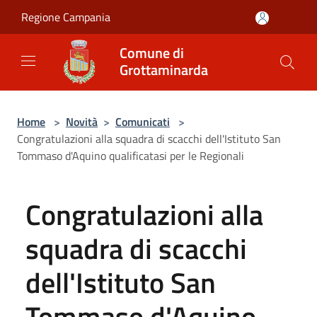
Salta al contenuto principale
Regione Campania
Comune di
Grottaminarda
Home
>
Novità
>
Comunicati
>
Congratulazioni alla squadra di scacchi dell'Istituto San
Tommaso d'Aquino qualificatasi per le Regionali
Congratulazioni alla
squadra di scacchi
dell'Istituto San
Tommaso d'Aquino