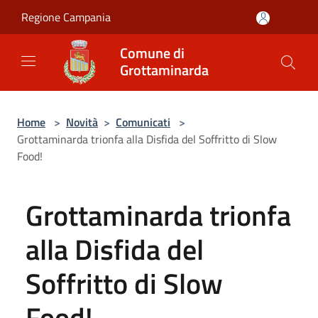
Salta al contenuto principale
Regione Campania
Comune di
Grottaminarda
Home
>
Novità
>
Comunicati
>
Grottaminarda trionfa alla Disfida del Soffritto di Slow
Food!
Grottaminarda trionfa
alla Disfida del
Soffritto di Slow
Food!