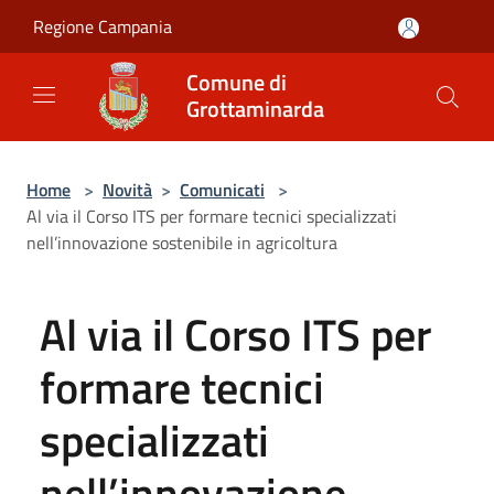
Salta al contenuto principale
Regione Campania
Comune di
Grottaminarda
Home
>
Novità
>
Comunicati
>
Al via il Corso ITS per formare tecnici specializzati
nell’innovazione sostenibile in agricoltura
Al via il Corso ITS per
formare tecnici
specializzati
nell’innovazione