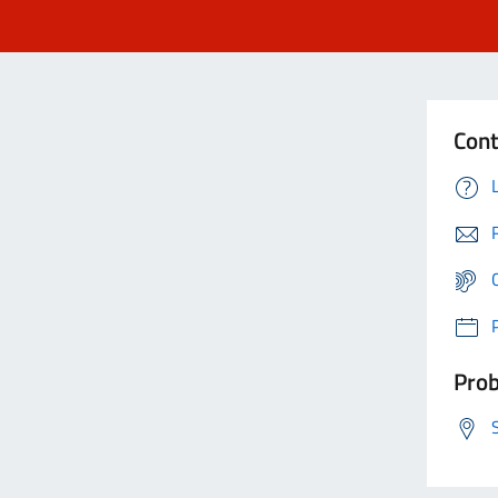
Cont
Prob