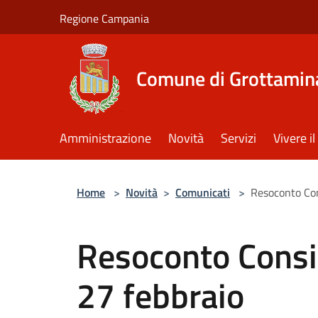
Salta al contenuto principale
Regione Campania
Comune di Grottamin
Amministrazione
Novità
Servizi
Vivere 
Home
>
Novità
>
Comunicati
>
Resoconto Con
Resoconto Consi
27 febbraio