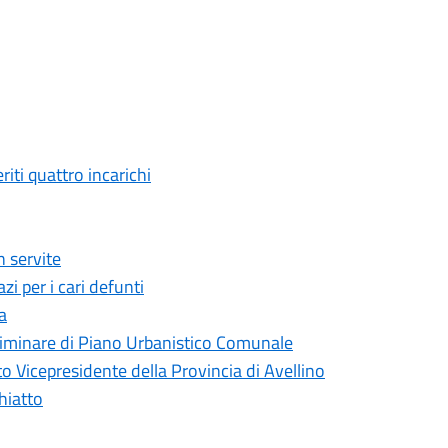
ti quattro incarichi
 servite
i per i cari defunti
a
liminare di Piano Urbanistico Comunale
 Vicepresidente della Provincia di Avellino
hiatto