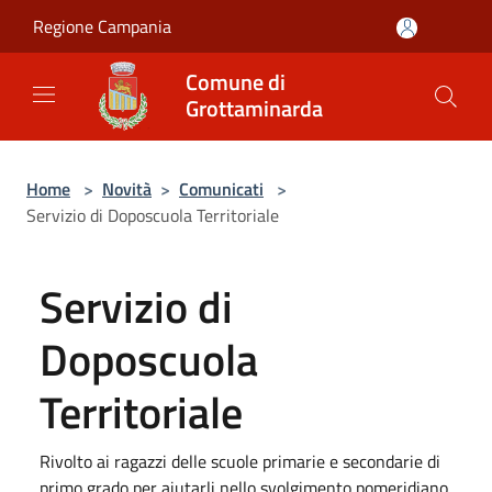
Salta al contenuto principale
Regione Campania
Comune di
Grottaminarda
Home
>
Novità
>
Comunicati
>
Servizio di Doposcuola Territoriale
Servizio di
Doposcuola
Territoriale
Rivolto ai ragazzi delle scuole primarie e secondarie di
primo grado per aiutarli nello svolgimento pomeridiano