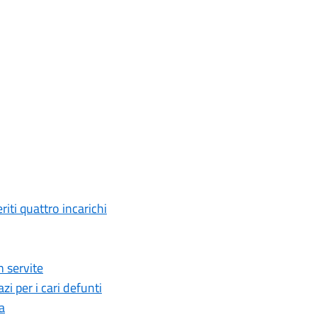
ti quattro incarichi
 servite
i per i cari defunti
a