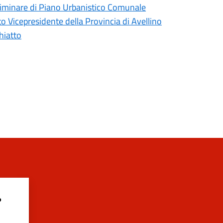
liminare di Piano Urbanistico Comunale
 Vicepresidente della Provincia di Avellino
hiatto
?