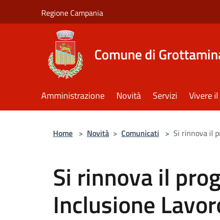
Salta al contenuto principale
Regione Campania
Comune di Grottamin
Amministrazione
Novità
Servizi
Vivere 
Home
>
Novità
>
Comunicati
>
Si rinnova il
Si rinnova il p
Inclusione Lavor