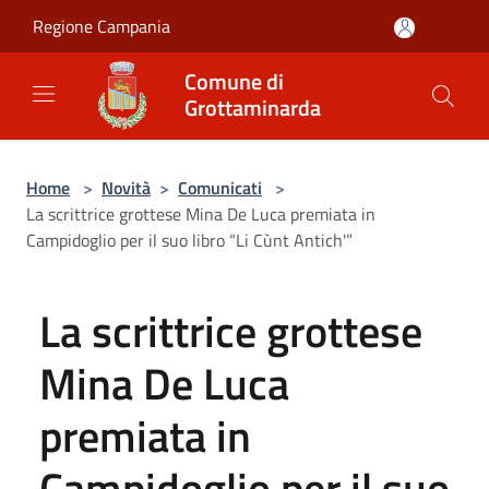
Salta al contenuto principale
Regione Campania
Comune di
Grottaminarda
Home
>
Novità
>
Comunicati
>
La scrittrice grottese Mina De Luca premiata in
Campidoglio per il suo libro “Li Cùnt Antich'”
La scrittrice grottese
Mina De Luca
premiata in
Campidoglio per il suo