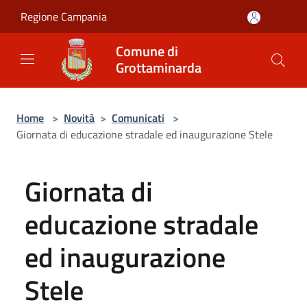
Salta al contenuto principale
Regione Campania
Comune di
Grottaminarda
Home
>
Novità
>
Comunicati
>
Giornata di educazione stradale ed inaugurazione Stele
Giornata di
educazione stradale
ed inaugurazione
Stele