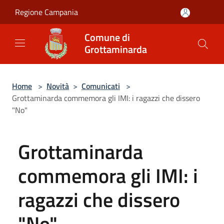
Salta al contenuto principale
Regione Campania
Comune di
Grottaminarda
Home
>
Novità
>
Comunicati
>
Grottaminarda commemora gli IMI: i ragazzi che dissero
"No"
Grottaminarda
commemora gli IMI: i
ragazzi che dissero
"No"