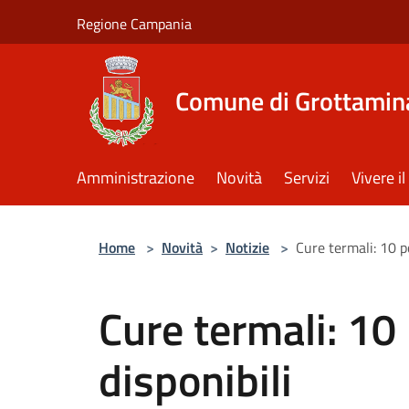
Salta al contenuto principale
Regione Campania
Comune di Grottamin
Amministrazione
Novità
Servizi
Vivere 
Home
>
Novità
>
Notizie
>
Cure termali: 10 p
Cure termali: 10
disponibili