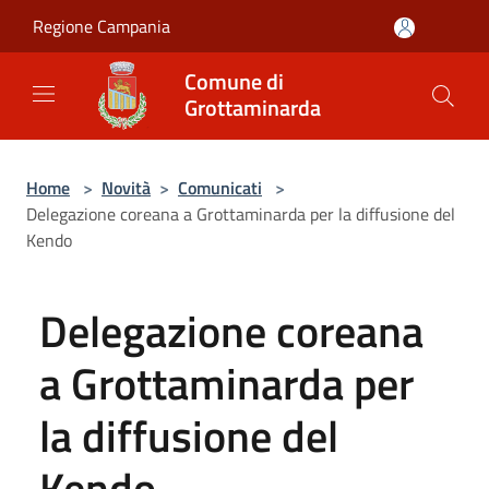
Salta al contenuto principale
Regione Campania
Comune di
Grottaminarda
Home
>
Novità
>
Comunicati
>
Delegazione coreana a Grottaminarda per la diffusione del
Kendo
Delegazione coreana
a Grottaminarda per
la diffusione del
Kendo