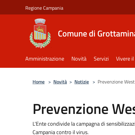
Salta al contenuto principale
Regione Campania
Comune di Grottamin
Amministrazione
Novità
Servizi
Vivere 
Home
>
Novità
>
Notizie
>
Prevenzione West
Prevenzione Wes
L'Ente condivide la campagna di sensibilizza
Campania contro il virus.