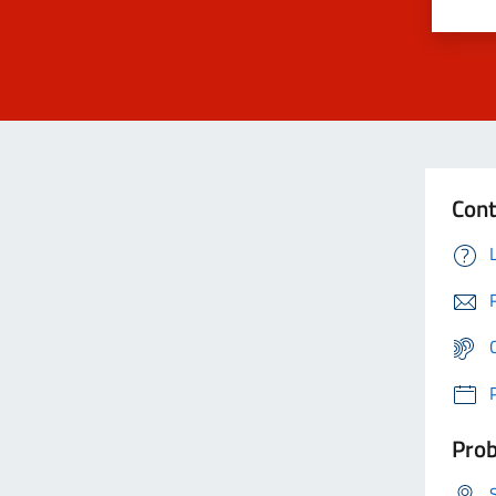
Cont
Prob