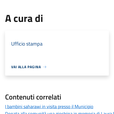
A cura di
Ufficio stampa
VAI ALLA PAGINA
Contenuti correlati
I bambini saharawi in visita presso il Municipio
Donata alla comunità una giostrina in memoria di Laura