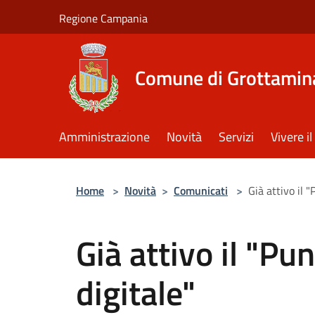
Salta al contenuto principale
Regione Campania
Comune di Grottamin
Amministrazione
Novità
Servizi
Vivere 
Home
>
Novità
>
Comunicati
>
Già attivo il "
Già attivo il "Pun
digitale"