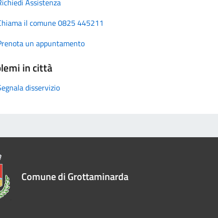
Richiedi Assistenza
Chiama il comune 0825 445211
Prenota un appuntamento
lemi in città
Segnala disservizio
Comune di Grottaminarda