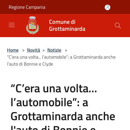
Salta al contenuto principale
Regione Campania
Comune di
Grottaminarda
Home
>
Novità
>
Notizie
>
“C’era una volta... l’automobile”: a Grottaminarda anche
l'auto di Bonnie e Clyde
“C’era una volta...
l’automobile”: a
Grottaminarda anche
l'auto di Bonnie e