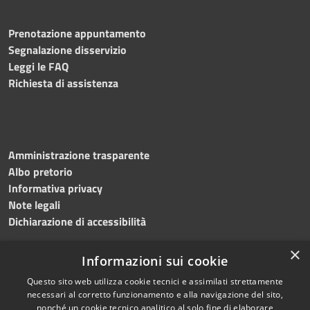
Prenotazione appuntamento
Segnalazione disservizio
Leggi le FAQ
Richiesta di assistenza
Amministrazione trasparente
Albo pretorio
Informativa privacy
Note legali
Dichiarazione di accessibilità
×
Informazioni sui cookie
Questo sito web utilizza cookie tecnici e assimilati strettamente
RSS
Copyright © 2024 •
necessari al corretto funzionamento e alla navigazione del sito,
Accessibilità
Comune di
Grottaminarda
nonché un cookie tecnico analitico al solo fine di elaborare