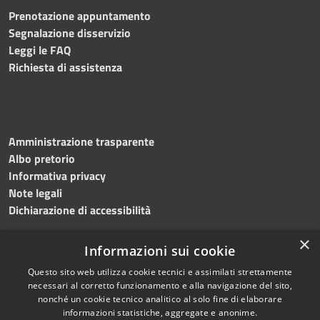
Prenotazione appuntamento
Segnalazione disservizio
Leggi le FAQ
Richiesta di assistenza
Amministrazione trasparente
Albo pretorio
Informativa privacy
Note legali
Dichiarazione di accessibilità
×
Informazioni sui cookie
Questo sito web utilizza cookie tecnici e assimilati strettamente
RSS
Copyright © 2024 •
necessari al corretto funzionamento e alla navigazione del sito,
Accessibilità
Comune di
Grottaminarda
nonché un cookie tecnico analitico al solo fine di elaborare
Privacy
• Powered by
Municipium
informazioni statistiche, aggregate e anonime.