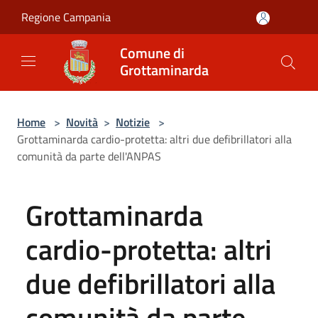
Salta al contenuto principale
Regione Campania
Comune di
Grottaminarda
Home
>
Novità
>
Notizie
>
Grottaminarda cardio-protetta: altri due defibrillatori alla
comunità da parte dell'ANPAS
Grottaminarda
cardio-protetta: altri
due defibrillatori alla
comunità da parte