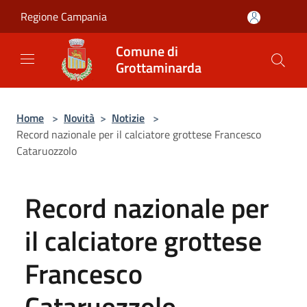
Salta al contenuto principale
Regione Campania
Comune di
Grottaminarda
Home
>
Novità
>
Notizie
>
Record nazionale per il calciatore grottese Francesco
Cataruozzolo
Record nazionale per
il calciatore grottese
Francesco
Cataruozzolo