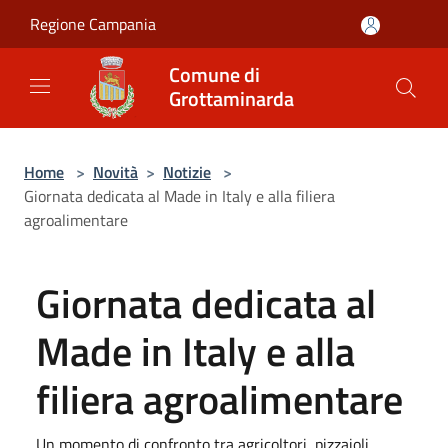
Salta al contenuto principale
Regione Campania
Comune di
Grottaminarda
Home
>
Novità
>
Notizie
>
Giornata dedicata al Made in Italy e alla filiera
agroalimentare
Giornata dedicata al
Made in Italy e alla
filiera agroalimentare
Un momento di confronto tra agricoltori, pizzaioli,