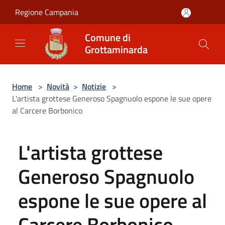
Salta al contenuto principale
Regione Campania
Comune di
Grottaminarda
Home
>
Novità
>
Notizie
>
L'artista grottese Generoso Spagnuolo espone le sue opere
al Carcere Borbonico
L'artista grottese
Generoso Spagnuolo
espone le sue opere al
Carcere Borbonico