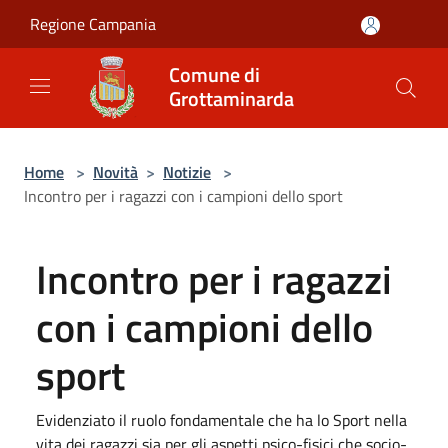
Salta al contenuto principale
Regione Campania
Comune di
Grottaminarda
Home
>
Novità
>
Notizie
>
Incontro per i ragazzi con i campioni dello sport
Incontro per i ragazzi
con i campioni dello
sport
Evidenziato il ruolo fondamentale che ha lo Sport nella
vita dei ragazzi sia per gli aspetti psico-fisici che socio-