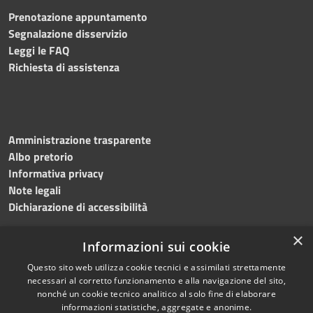
Prenotazione appuntamento
Segnalazione disservizio
Leggi le FAQ
Richiesta di assistenza
Amministrazione trasparente
Albo pretorio
Informativa privacy
Note legali
Dichiarazione di accessibilità
×
Informazioni sui cookie
Questo sito web utilizza cookie tecnici e assimilati strettamente
RSS
Copyright © 2024 •
necessari al corretto funzionamento e alla navigazione del sito,
Accessibilità
Comune di
Grottaminarda
nonché un cookie tecnico analitico al solo fine di elaborare
Privacy
• Powered by
Municipium
informazioni statistiche, aggregate e anonime.