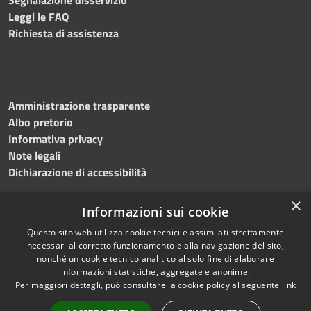
Leggi le FAQ
Richiesta di assistenza
Amministrazione trasparente
Albo pretorio
Informativa privacy
Note legali
Dichiarazione di accessibilità
×
Informazioni sui cookie
Questo sito web utilizza cookie tecnici e assimilati strettamente
RSS
Copyright © 2024 •
necessari al corretto funzionamento e alla navigazione del sito,
Accessibilità
Comune di
Grottaminarda
nonché un cookie tecnico analitico al solo fine di elaborare
Privacy
• Powered by
Municipium
informazioni statistiche, aggregate e anonime.
Per maggiori dettagli, può consultare la cookie policy al seguente
link
Cookie
•
Redazione
Mappa del sito