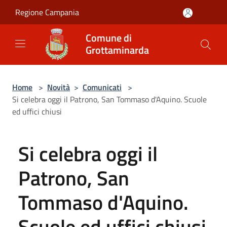
Salta al contenuto principale
Regione Campania
Comune di
Grottaminarda
Home
>
Novità
>
Comunicati
>
Si celebra oggi il Patrono, San Tommaso d'Aquino. Scuole
ed uffici chiusi
Si celebra oggi il
Patrono, San
Tommaso d'Aquino.
Scuole ed uffici chiusi