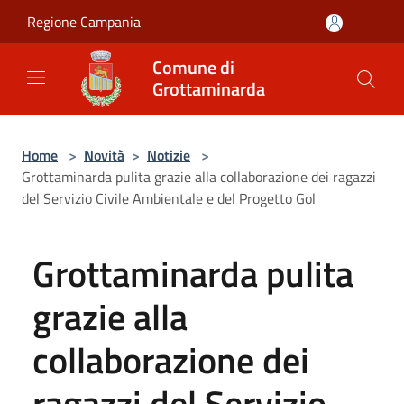
Salta al contenuto principale
Regione Campania
Comune di
Grottaminarda
Home
>
Novità
>
Notizie
>
Grottaminarda pulita grazie alla collaborazione dei ragazzi
del Servizio Civile Ambientale e del Progetto Gol
Grottaminarda pulita
grazie alla
collaborazione dei
ragazzi del Servizio