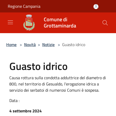
Salta al contenuto principale
Regione Campania
Comune di
Grottaminarda
Home
>
Novità
>
Notizie
>
Guasto idrico
Guasto idrico
Causa rottura sulla condotta adduttrice del diametro di
800, nel territorio di Gesualdo, l'erogazione idrica a
servizio dei serbatoi di numerosi Comuni è sospesa.
Data :
4 settembre 2024