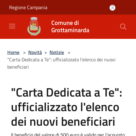
Salta al contenuto principale
Regione Campania
Comune di
Grottaminarda
Home
>
Novità
>
Notizie
>
"Carta Dedicata a Te": ufficializzato l'elenco dei nuovi
beneficiari
"Carta Dedicata a Te":
ufficializzato l'elenco
dei nuovi beneficiari
Il beneficio del valore di 500 euro è valido per l’acquisto