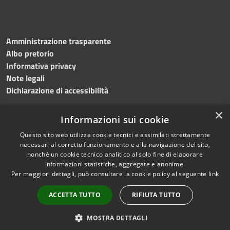
Amministrazione trasparente
Albo pretorio
Informativa privacy
Note legali
Dichiarazione di accessibilità
×
Informazioni sui cookie
Questo sito web utilizza cookie tecnici e assimilati strettamente
RSS
Copyright © 2024 •
necessari al corretto funzionamento e alla navigazione del sito,
Accessibilità
Comune di
Grottaminarda
nonché un cookie tecnico analitico al solo fine di elaborare
Privacy
• Powered by
Municipium
informazioni statistiche, aggregate e anonime.
Per maggiori dettagli, può consultare la cookie policy al seguente
link
Cookie
•
Redazione
Mappa del sito
ACCETTA TUTTO
RIFIUTA TUTTO
Numeri utili
PEC
MOSTRA DETTAGLI