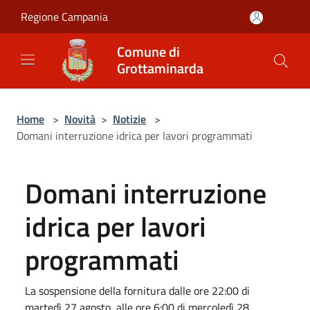
Salta al contenuto principale
Regione Campania
Comune di
Grottaminarda
Home
>
Novità
>
Notizie
>
Domani interruzione idrica per lavori programmati
Domani interruzione
idrica per lavori
programmati
La sospensione della fornitura dalle ore 22:00 di
martedì 27 agosto, alle ore 6:00 di mercoledì 28