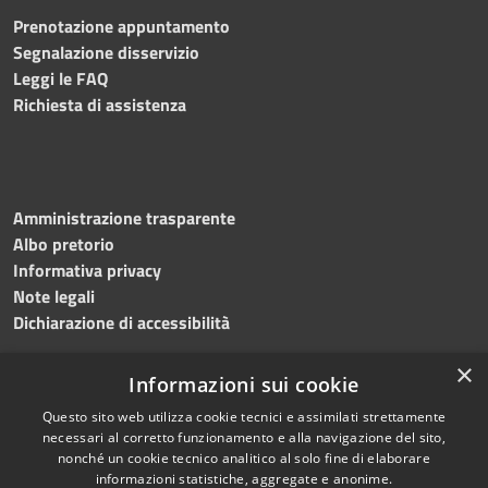
Prenotazione appuntamento
Segnalazione disservizio
Leggi le FAQ
Richiesta di assistenza
Amministrazione trasparente
Albo pretorio
Informativa privacy
Note legali
Dichiarazione di accessibilità
×
Informazioni sui cookie
Questo sito web utilizza cookie tecnici e assimilati strettamente
RSS
Copyright © 2024 •
necessari al corretto funzionamento e alla navigazione del sito,
Accessibilità
Comune di
Grottaminarda
nonché un cookie tecnico analitico al solo fine di elaborare
Privacy
• Powered by
Municipium
informazioni statistiche, aggregate e anonime.