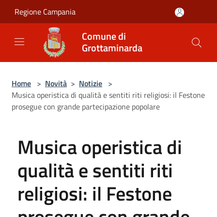
Salta al contenuto principale
Regione Campania
Comune di
Grottaminarda
Home
>
Novità
>
Notizie
>
Musica operistica di qualità e sentiti riti religiosi: il Festone
prosegue con grande partecipazione popolare
Musica operistica di
qualità e sentiti riti
religiosi: il Festone
prosegue con grande