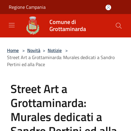
Salta al contenuto principale
Regione Campania
Comune di
Grottaminarda
Home
>
Novità
>
Notizie
>
Street Art a Grottaminarda: Murales dedicati a Sandro
Pertini ed alla Pace
Street Art a
Grottaminarda:
Murales dedicati a
Sandro Pertini ed alla