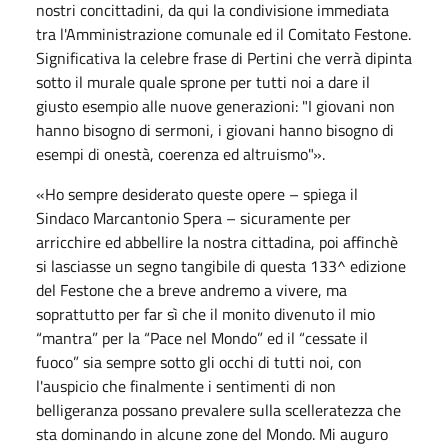
nostri concittadini, da qui la condivisione immediata
tra l'Amministrazione comunale ed il Comitato Festone.
Significativa la celebre frase di Pertini che verrà dipinta
sotto il murale quale sprone per tutti noi a dare il
giusto esempio alle nuove generazioni: "I giovani non
hanno bisogno di sermoni, i giovani hanno bisogno di
esempi di onestà, coerenza ed altruismo"».
«Ho sempre desiderato queste opere – spiega il
Sindaco Marcantonio Spera – sicuramente per
arricchire ed abbellire la nostra cittadina, poi affinchè
si lasciasse un segno tangibile di questa 133^ edizione
del Festone che a breve andremo a vivere, ma
soprattutto per far sì che il monito divenuto il mio
“mantra” per la “Pace nel Mondo” ed il “cessate il
fuoco” sia sempre sotto gli occhi di tutti noi, con
l'auspicio che finalmente i sentimenti di non
belligeranza possano prevalere sulla scelleratezza che
sta dominando in alcune zone del Mondo. Mi auguro