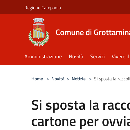
Salta al contenuto principale
Regione Campania
Comune di Grottamin
Amministrazione
Novità
Servizi
Vivere 
Home
>
Novità
>
Notizie
>
Si sposta la raccol
Si sposta la racco
cartone per ovvia